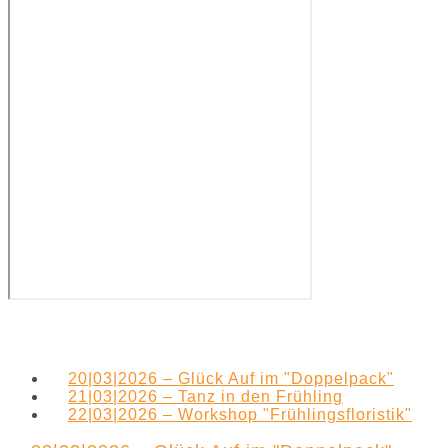
20|03|2026 – Glück Auf im "Doppelpack"
21|03|2026 – Tanz in den Frühling
22|03|2026 – Workshop "Frühlingsfloristik"