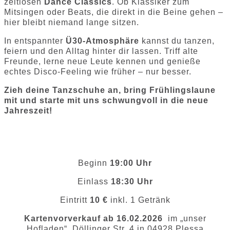
zeitlosen
Dance Classics
. Ob Klassiker zum
Mitsingen oder Beats, die direkt in die Beine gehen –
hier bleibt niemand lange sitzen.
In entspannter
Ü30-Atmosphäre
kannst du tanzen,
feiern und den Alltag hinter dir lassen. Triff alte
Freunde, lerne neue Leute kennen und genieße
echtes Disco-Feeling wie früher – nur besser.
Zieh deine Tanzschuhe an, bring Frühlingslaune
mit und starte mit uns schwungvoll in die neue
Jahreszeit!
Beginn
19:00 Uhr
Einlass
18:30 Uhr
Eintritt
10 €
inkl. 1 Getränk
Kartenvorverkauf ab 16.02.2026
im „unser
Hofladen“ Döllinger Str. 4 in 04928 Plessa